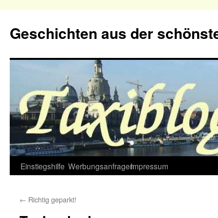
Geschichten aus der schönste
Zum
Einstiegshilfe
Werbungsanfragen
Impressum
Inhalt
←
Richtig geparkt!
springen