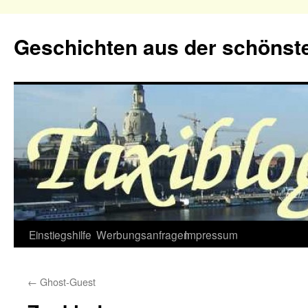
Geschichten aus der schönste
Zum
Einstiegshilfe
Werbungsanfragen
Impressum
Inhalt
←
Ghost-Guest
springen