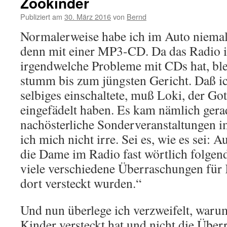
Zookinder
Publiziert am
30. März 2016
von
Bernd
Normalerweise habe ich im Auto niemals
denn mit einer MP3-CD. Da das Radio i
irgendwelche Probleme mit CDs hat, blei
stumm bis zum jüngsten Gericht. Daß ic
selbiges einschaltete, muß Loki, der Go
eingefädelt haben. Es kam nämlich ger
nachösterliche Sonderveranstaltungen 
ich mich nicht irre. Sei es, wie es sei: A
die Dame im Radio fast wörtlich folgen
viele verschiedene Überraschungen für 
dort versteckt wurden.“
Und nun überlege ich verzweifelt, warum
Kinder versteckt hat und nicht die Übe