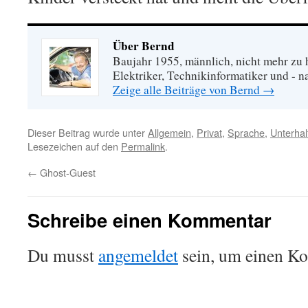
Über Bernd
Baujahr 1955, männlich, nicht mehr zu 
Elektriker, Technikinformatiker und - na
Zeige alle Beiträge von Bernd
→
Dieser Beitrag wurde unter
Allgemein
,
Privat
,
Sprache
,
Unterhal
Lesezeichen auf den
Permalink
.
←
Ghost-Guest
Schreibe einen Kommentar
Du musst
angemeldet
sein, um einen K