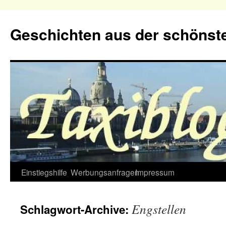
Geschichten aus der schönste
Zum
Einstiegshilfe
Werbungsanfragen
Impressum
Inhalt
Engstellen
Schlagwort-Archive:
springen