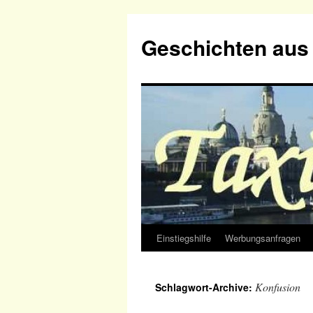
Geschichten aus 
Einstiegshilfe
Werbungsanfragen
Zum
Inhalt
Konfusion
Schlagwort-Archive:
springen