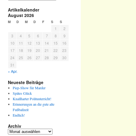
Artikelkalender
August 2026
M
D
M
D
F
S
S
1
2
3
4
5
6
7
8
9
10
11
12
13
14
15
16
17
18
19
20
21
22
23
24
25
26
27
28
29
30
31
« Apr.
Neueste Beiträge
Piep-Show für Marder
Spätes Glück
Knallharter Politunterricht!
Erinnerungen an die gute alte
Fußballzeit
Endlich!
Archiv
Archiv