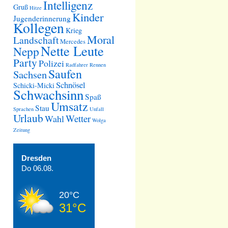
Intelligenz
Gruß
Hitze
Kinder
Jugenderinnerung
Kollegen
Krieg
Moral
Landschaft
Mercedes
Nette Leute
Nepp
Party
Polizei
Radfahrer
Rennen
Saufen
Sachsen
Schnösel
Schicki-Micki
Schwachsinn
Spaß
Umsatz
Stau
Sprachen
Unfall
Urlaub
Wetter
Wahl
Wolga
Zeitung
Dresden
Do 06.08.
20°C
31°C