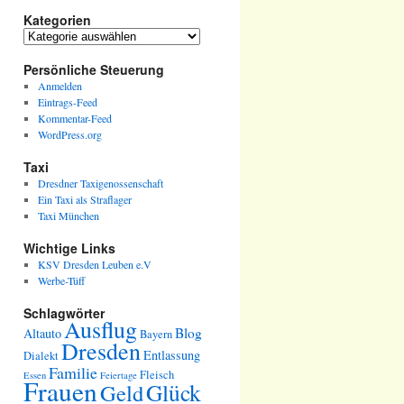
Kategorien
Kategorien
Persönliche Steuerung
Anmelden
Eintrags-Feed
Kommentar-Feed
WordPress.org
Taxi
Dresdner Taxigenossenschaft
Ein Taxi als Straflager
Taxi München
Wichtige Links
KSV Dresden Leuben e.V
Werbe-Tüff
Schlagwörter
Ausflug
Blog
Altauto
Bayern
Dresden
Entlassung
Dialekt
Familie
Fleisch
Essen
Feiertage
Frauen
Glück
Geld