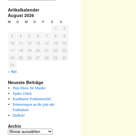
Artikelkalender
August 2026
M
D
M
D
F
S
S
1
2
3
4
5
6
7
8
9
10
11
12
13
14
15
16
17
18
19
20
21
22
23
24
25
26
27
28
29
30
31
« Apr.
Neueste Beiträge
Piep-Show für Marder
Spätes Glück
Knallharter Politunterricht!
Erinnerungen an die gute alte
Fußballzeit
Endlich!
Archiv
Archiv