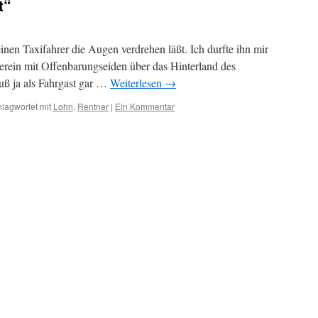
t“
einen Taxifahrer die Augen verdrehen läßt. Ich durfte ihn mir
rein mit Offenbarungseiden über das Hinterland des
uß ja als Fahrgast gar …
Weiterlesen
→
lagwortet mit
Lohn
,
Rentner
|
Ein Kommentar