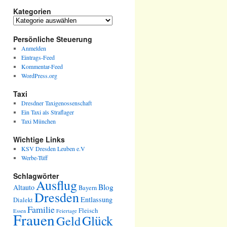
Kategorien
Kategorien
Persönliche Steuerung
Anmelden
Eintrags-Feed
Kommentar-Feed
WordPress.org
Taxi
Dresdner Taxigenossenschaft
Ein Taxi als Straflager
Taxi München
Wichtige Links
KSV Dresden Leuben e.V
Werbe-Tüff
Schlagwörter
Ausflug
Blog
Altauto
Bayern
Dresden
Entlassung
Dialekt
Familie
Fleisch
Essen
Feiertage
Frauen
Glück
Geld