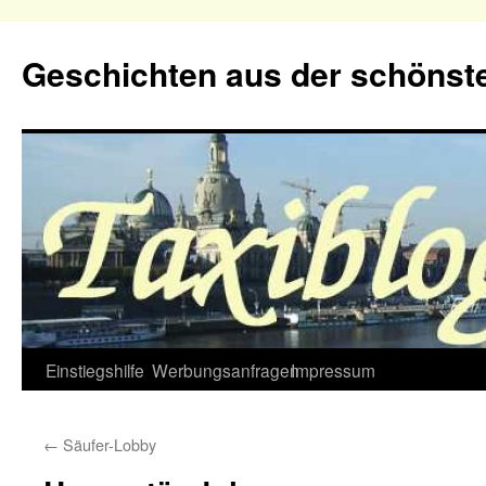
Geschichten aus der schönste
Zum
Einstiegshilfe
Werbungsanfragen
Impressum
Inhalt
←
Säufer-Lobby
springen