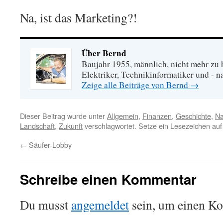
Na, ist das Marketing?!
Über Bernd
Baujahr 1955, männlich, nicht mehr zu 
Elektriker, Technikinformatiker und - na
Zeige alle Beiträge von Bernd
→
Dieser Beitrag wurde unter
Allgemein
,
Finanzen
,
Geschichte
,
Na
Landschaft
,
Zukunft
verschlagwortet. Setze ein Lesezeichen au
←
Säufer-Lobby
Schreibe einen Kommentar
Du musst
angemeldet
sein, um einen K