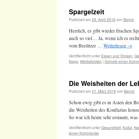
Spargelzeit
Publiziert am
26. April 2016
von
Bernd
Herrlich, es gibt wieder frischen Spa
auch so viel… Ja, wenn ich es recht
vom Beelitzer …
Weiterlesen
→
Veröffentlicht unter
Essen und Trinken
,
Ge
Nepp
,
Werbeblüten
|
Schreib einen Kom
Die Weisheiten der Le
Publiziert am
21. März 2016
von
Bernd
Schon ewig gibt es in Asien den B
die Weisheiten des Konfuzius konsum
So war ich heute sehr erstaunt, wa
Veröffentlicht unter
Gesundheit
,
Kultur
,
Na
einen Kommentar