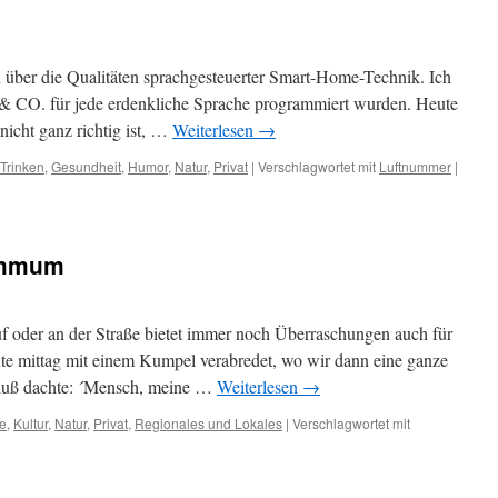
el über die Qualitäten sprachgesteuerter Smart-Home-Technik. Ich
& CO. für jede erdenkliche Sprache programmiert wurden. Heute
 nicht ganz richtig ist, …
Weiterlesen
→
Trinken
,
Gesundheit
,
Humor
,
Natur
,
Privat
|
Verschlagwortet mit
Luftnummer
|
ummum
auf oder an der Straße bietet immer noch Überraschungen auch für
eute mittag mit einem Kumpel verabredet, wo wir dann eine ganze
hluß dachte: ´Mensch, meine …
Weiterlesen
→
e
,
Kultur
,
Natur
,
Privat
,
Regionales und Lokales
|
Verschlagwortet mit