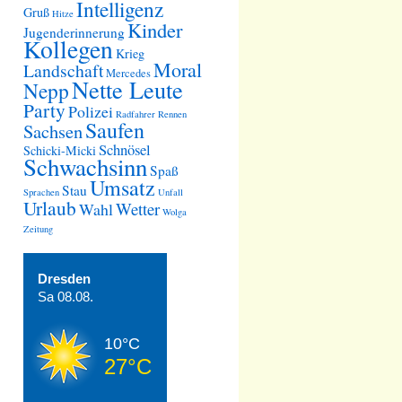
Intelligenz
Gruß
Hitze
Kinder
Jugenderinnerung
Kollegen
Krieg
Moral
Landschaft
Mercedes
Nette Leute
Nepp
Party
Polizei
Radfahrer
Rennen
Saufen
Sachsen
Schnösel
Schicki-Micki
Schwachsinn
Spaß
Umsatz
Stau
Sprachen
Unfall
Urlaub
Wetter
Wahl
Wolga
Zeitung
Dresden
Sa 08.08.
10°C
27°C