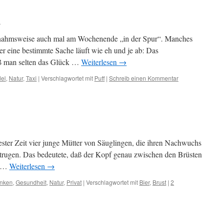
d
nahmsweise auch mal am Wochenende „in der Spur“. Manches
ber eine bestimmte Sache läuft wie eh und je ab: Das
aß man selten das Glück …
Weiterlesen
→
el
,
Natur
,
Taxi
|
Verschlagwortet mit
Puff
|
Schreib einen Kommentar
ester Zeit vier junge Mütter von Säuglingen, die ihren Nachwuchs
trugen. Das bedeutete, daß der Kopf genau zwischen den Brüsten
h …
Weiterlesen
→
inken
,
Gesundheit
,
Natur
,
Privat
|
Verschlagwortet mit
Bier
,
Brust
|
2