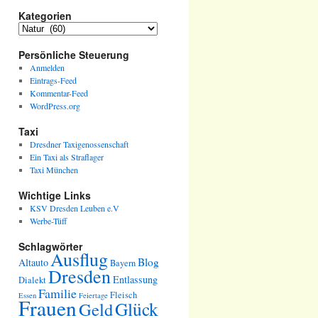
Kategorien
Kategorien
Persönliche Steuerung
Anmelden
Eintrags-Feed
Kommentar-Feed
WordPress.org
Taxi
Dresdner Taxigenossenschaft
Ein Taxi als Straflager
Taxi München
Wichtige Links
KSV Dresden Leuben e.V
Werbe-Tüff
Schlagwörter
Ausflug
Blog
Altauto
Bayern
Dresden
Entlassung
Dialekt
Familie
Fleisch
Essen
Feiertage
Frauen
Glück
Geld