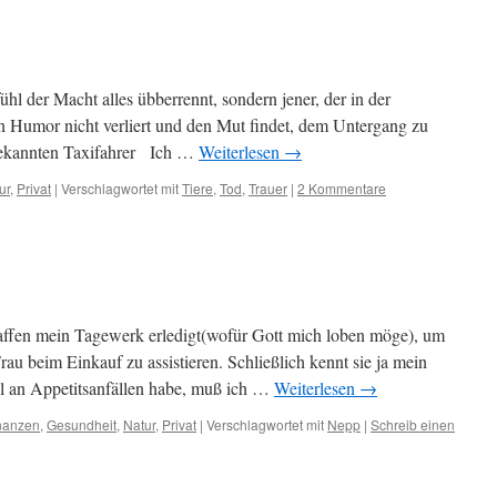
fühl der Macht alles übberrennt, sondern jener, der in der
n Humor nicht verliert und den Mut findet, dem Untergang zu
nbekannten Taxifahrer Ich …
Weiterlesen
→
ur
,
Privat
|
Verschlagwortet mit
Tiere
,
Tod
,
Trauer
|
2 Kommentare
affen mein Tagewerk erledigt(wofür Gott mich loben möge), um
au beim Einkauf zu assistieren. Schließlich kennt sie ja mein
ell an Appetitsanfällen habe, muß ich …
Weiterlesen
→
nanzen
,
Gesundheit
,
Natur
,
Privat
|
Verschlagwortet mit
Nepp
|
Schreib einen