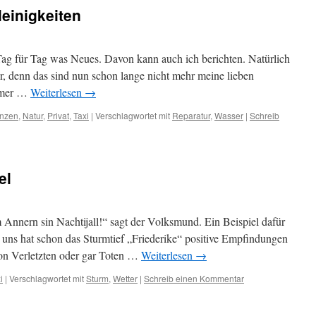
leinigkeiten
 Tag für Tag was Neues. Davon kann auch ich berichten. Natürlich
r, denn das sind nun schon lange nicht mehr meine lieben
mmer …
Weiterlesen
→
anzen
,
Natur
,
Privat
,
Taxi
|
Verschlagwortet mit
Reparatur
,
Wasser
|
Schreib
el
 Annern sin Nachtijall!“ sagt der Volksmund. Ein Beispiel dafür
r uns hat schon das Sturmtief „Friederike“ positive Empfindungen
on Verletzten oder gar Toten …
Weiterlesen
→
i
|
Verschlagwortet mit
Sturm
,
Wetter
|
Schreib einen Kommentar