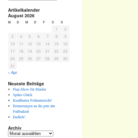
Artikelkalender
August 2026
M
D
M
D
F
S
S
1
2
3
4
5
6
7
8
9
10
11
12
13
14
15
16
17
18
19
20
21
22
23
24
25
26
27
28
29
30
31
« Apr.
Neueste Beiträge
Piep-Show für Marder
Spätes Glück
Knallharter Politunterricht!
Erinnerungen an die gute alte
Fußballzeit
Endlich!
Archiv
Archiv