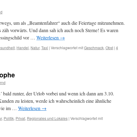
nd
erwegs, um als „Beamtenfahrer“ auch die Feiertage mitzunehmen.
ls zäh vorwärts. Und dann sah ich auch noch Sterne! Es waren
essingschild vor …
Weiterlesen
→
sundheit
,
Handel
,
Natur
,
Taxi
|
Verschlagwortet mit
Geschmack
,
Obst
|
4
rophe
rnd
is´ bald runter, der Urlob vorbei und wenn ich dann am 3.10.
Kunden zu leisten, werde ich wahrscheinlich eine ähnliche
n wie im …
Weiterlesen
→
ur
,
Politik
,
Privat
,
Regionales und Lokales
|
Verschlagwortet mit