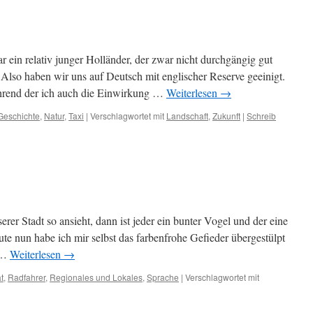
ar ein relativ junger Holländer, der zwar nicht durchgängig gut
. Also haben wir uns auf Deutsch mit englischer Reserve geeinigt.
hrend der ich auch die Einwirkung …
Weiterlesen
→
Geschichte
,
Natur
,
Taxi
|
Verschlagwortet mit
Landschaft
,
Zukunft
|
Schreib
rer Stadt so ansieht, dann ist jeder ein bunter Vogel und der eine
eute nun habe ich mir selbst das farbenfrohe Gefieder übergestülpt
 …
Weiterlesen
→
t
,
Radfahrer
,
Regionales und Lokales
,
Sprache
|
Verschlagwortet mit