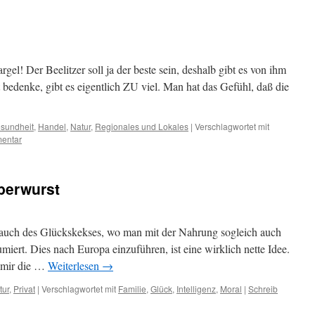
rgel! Der Beelitzer soll ja der beste sein, deshalb gibt es von ihm
 bedenke, gibt es eigentlich ZU viel. Man hat das Gefühl, daß die
sundheit
,
Handel
,
Natur
,
Regionales und Lokales
|
Verschlagwortet mit
mentar
berwurst
rauch des Glückskekses, wo man mit der Nahrung sogleich auch
iert. Dies nach Europa einzuführen, ist eine wirklich nette Idee.
s mir die …
Weiterlesen
→
tur
,
Privat
|
Verschlagwortet mit
Familie
,
Glück
,
Intelligenz
,
Moral
|
Schreib