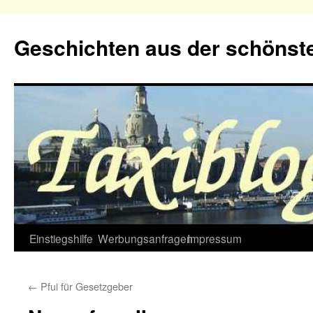
Geschichten aus der schönste
Zum
Einstiegshilfe
Werbungsanfragen
Impressum
Inhalt
←
Pfui für Gesetzgeber
springen