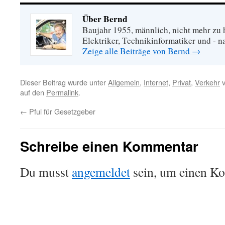
Über Bernd
Baujahr 1955, männlich, nicht mehr zu 
Elektriker, Technikinformatiker und - na
Zeige alle Beiträge von Bernd
→
Dieser Beitrag wurde unter
Allgemein
,
Internet
,
Privat
,
Verkehr
v
auf den
Permalink
.
←
Pfui für Gesetzgeber
Schreibe einen Kommentar
Du musst
angemeldet
sein, um einen K