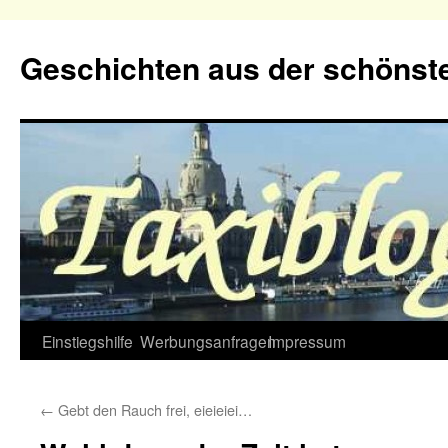
Geschichten aus der schönste
Zum
Einstiegshilfe
Werbungsanfragen
Impressum
Inhalt
←
Gebt den Rauch frei, eieieiei…
springen