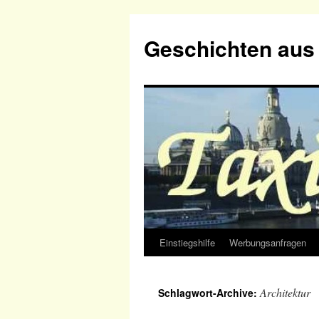
Geschichten aus 
Einstiegshilfe
Werbungsanfragen
Zum
Inhalt
Architektur
Schlagwort-Archive:
springen