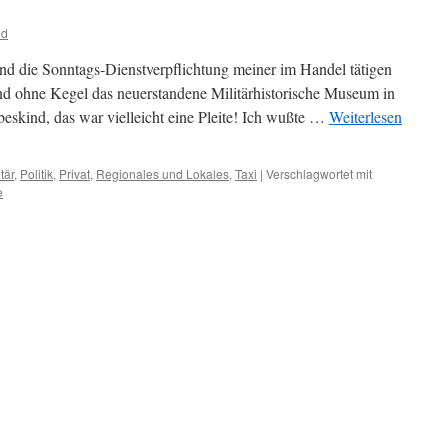
nd
nd die Sonntags-Dienstverpflichtung meiner im Handel tätigen
nd ohne Kegel das neuerstandene Militärhistorische Museum in
eskind, das war vielleicht eine Pleite! Ich wußte …
Weiterlesen
itär
,
Politik
,
Privat
,
Regionales und Lokales
,
Taxi
|
Verschlagwortet mit
e