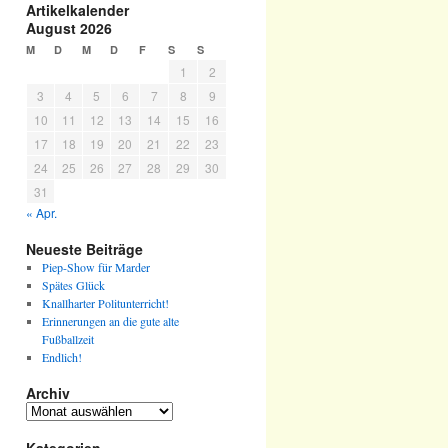
Artikelkalender
August 2026
M
D
M
D
F
S
S
1
2
3
4
5
6
7
8
9
10
11
12
13
14
15
16
17
18
19
20
21
22
23
24
25
26
27
28
29
30
31
« Apr.
Neueste Beiträge
Piep-Show für Marder
Spätes Glück
Knallharter Politunterricht!
Erinnerungen an die gute alte
Fußballzeit
Endlich!
Archiv
Archiv