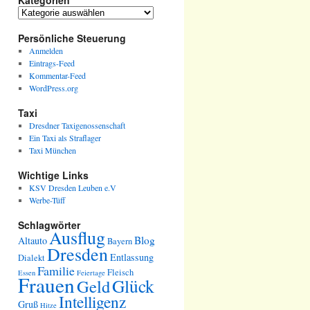
Kategorien
Kategorien
Persönliche Steuerung
Anmelden
Eintrags-Feed
Kommentar-Feed
WordPress.org
Taxi
Dresdner Taxigenossenschaft
Ein Taxi als Straflager
Taxi München
Wichtige Links
KSV Dresden Leuben e.V
Werbe-Tüff
Schlagwörter
Ausflug
Blog
Altauto
Bayern
Dresden
Entlassung
Dialekt
Familie
Fleisch
Essen
Feiertage
Frauen
Glück
Geld
Intelligenz
Gruß
Hitze