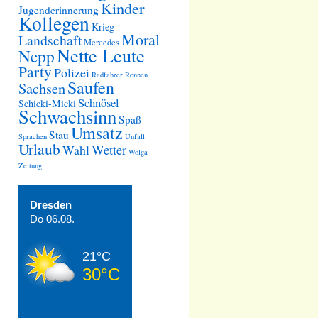
Kinder
Jugenderinnerung
Kollegen
Krieg
Moral
Landschaft
Mercedes
Nette Leute
Nepp
Party
Polizei
Radfahrer
Rennen
Saufen
Sachsen
Schnösel
Schicki-Micki
Schwachsinn
Spaß
Umsatz
Stau
Sprachen
Unfall
Urlaub
Wetter
Wahl
Wolga
Zeitung
Dresden
Do 06.08.
21°C
30°C